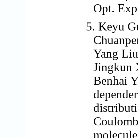
Opt. Exp
5.
Keyu Gu
Chuanpe
Yang Liu
Jingkun 
Benhai Y
dependen
distribut
Coulomb 
molecule