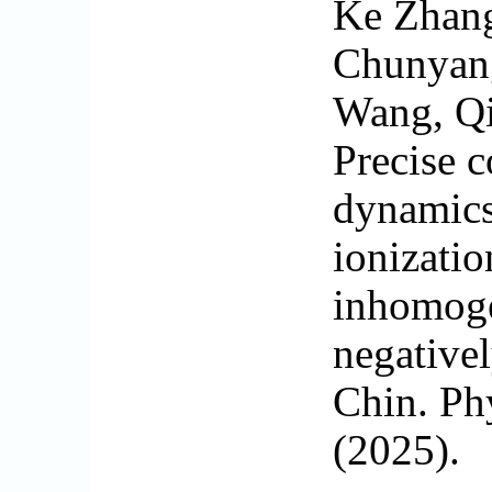
Ke Zhang
Chunyang
Wang, Qi
Precise c
dynamics
ionizatio
inhomoge
negativel
Chin. Ph
(2025).