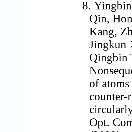
8.
Yingbin
Qin, Hon
Kang, Zh
Jingkun 
Qingbin 
Nonseque
of atoms
counter-r
circularl
Opt. Co