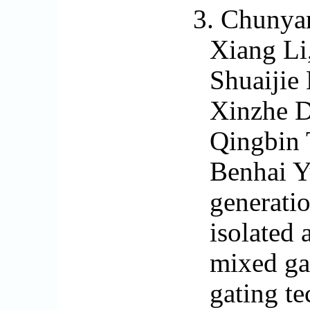
3.
Chunyan
Xiang Li
Shuaijie
Xinzhe D
Qingbin 
Benhai Y
generatio
isolated 
mixed gas
gating te