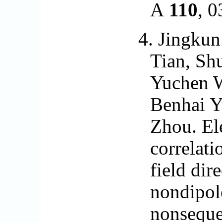
A
110
, 
4.
J
ing
k
un
Tian, Shu
Yuchen 
Benhai Y
Zhou. E
correlati
field dir
nondipole
nonsequen