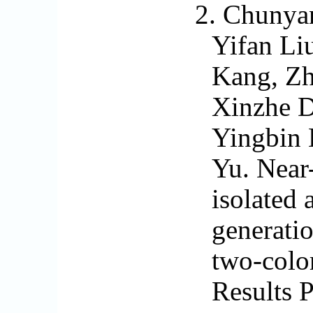
2.
Chunya
Yifan Li
Kang, Zh
Xinzhe 
Yingbin 
Yu. Near-
isolated 
generati
two-color
Results 