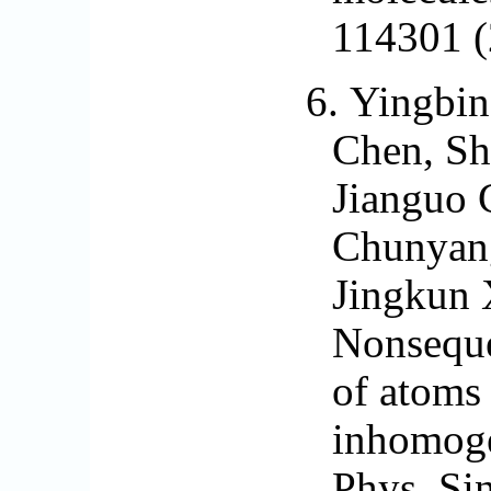
114301 (
6.
Yingbin
Chen, Sh
Jianguo
Chunyang
Jingkun 
Nonseque
of atoms 
inhomoge
Phys. Si