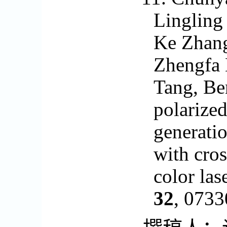
Lingling
Ke Zhang
Zhengfa 
Tang, Ben
polarize
generati
with cros
color las
32
, 0733