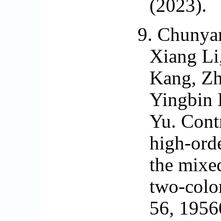
(2023).
9.
Chunya
Xiang Li
Kang, Zh
Yingbin 
Yu. Contr
high-ord
the mixe
two-color
56, 1956