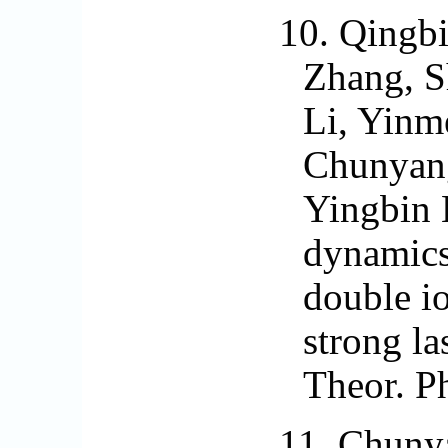
10.
Qingbi
Zhang, S
Li, Yinm
Chunyang
Yingbin 
dynamics
double i
strong l
Theor. P
11.
Chuny