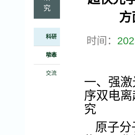
究
方
科研
时间：
20
动态
学术
交流
一、强激
序双电离
究
原子分