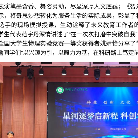
表演笔墨含香、舞姿灵动，尽显深厚人文底蕴；《智
示，将奇思妙想转化为服务生活的实际成果，彰显了
选手的现场模拟授课，生动诠释了未来教育工作者
学生代表范宇丹深情讲述了“在一次次打磨中突破自我
全国大学生物理实验竞赛一等奖获得者姚婧怡分享了
励同学们“以兴趣为引，以毅力为基，在科研路上笃定